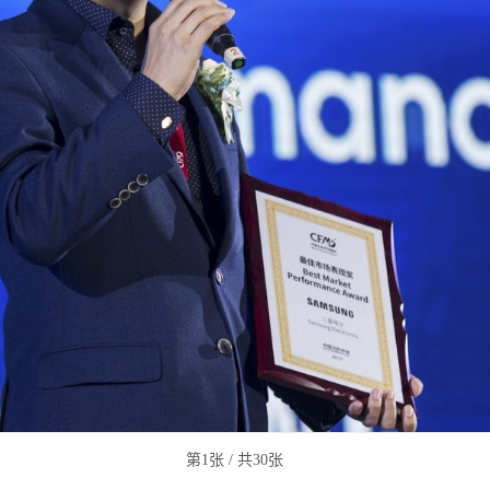
第
2
张 / 共
30
张